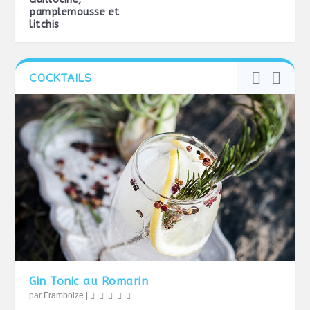
pamplemousse et
litchis
COCKTAILS
Gin Tonic au Romarin
par
Framboize
|