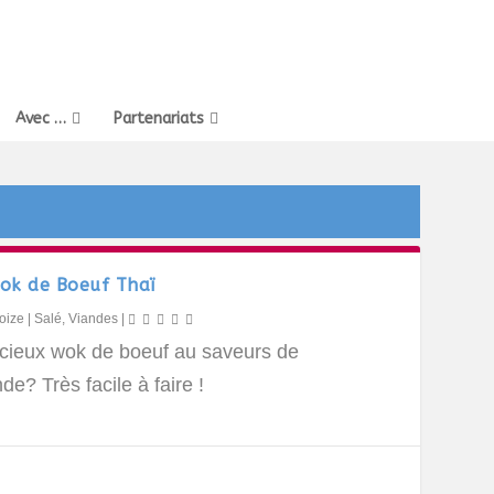
Avec …
Partenariats
k de Boeuf Thaï
oize
|
Salé
,
Viandes
|
icieux wok de boeuf au saveurs de
de? Très facile à faire !