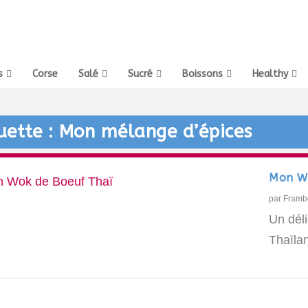
s
Corse
Salé
Sucré
Boissons
Healthy
uette :
Mon mélange d’épices
Mon Wo
par
Framb
Un dél
Thaïlan