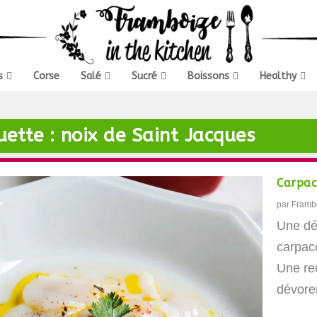
s
Corse
Salé
Sucré
Boissons
Healthy
uette :
noix de Saint Jacques
Carpac
par
Framb
Une dé
carpac
Une rec
dévore