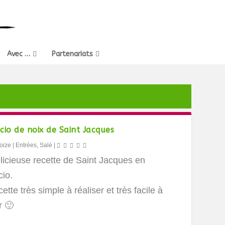
Avec …
Partenariats
cio de noix de Saint Jacques
oize
|
Entrées
,
Salé
|
licieuse recette de Saint Jacques en
cio.
ette très simple à réaliser et très facile à
r 🙂