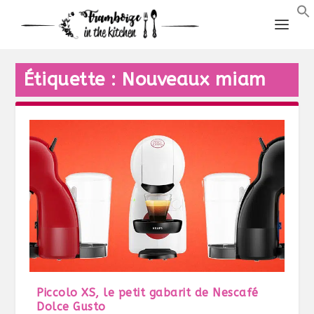
Étiquette :
Nouveaux miam
Piccolo XS, le petit gabarit de Nescafé
Dolce Gusto