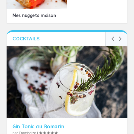
Mes nuggets maison
COCKTAILS
Gin Tonic au Romarin
par
Framboize
|