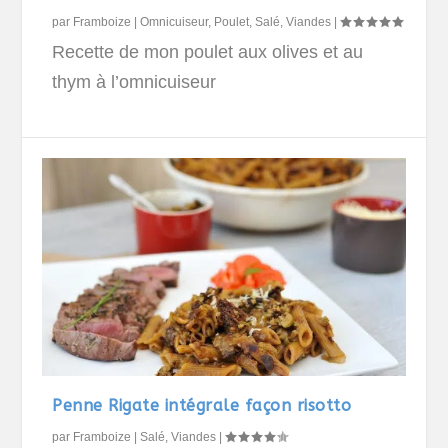
par
Framboize
|
Omnicuiseur
,
Poulet
,
Salé
,
Viandes
|
Recette de mon poulet aux olives et au
thym à l’omnicuiseur
Penne Rigate intégrale façon risotto
par
Framboize
|
Salé
,
Viandes
|