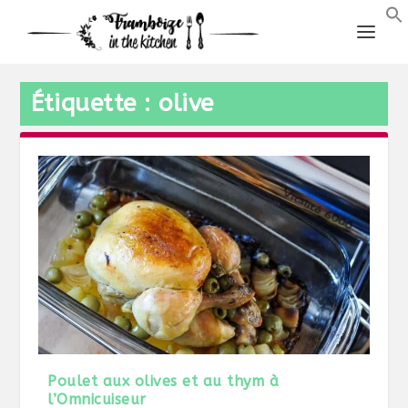
Étiquette :
olive
Poulet aux olives et au thym à
l’Omnicuiseur