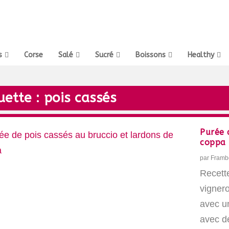
s
Corse
Salé
Sucré
Boissons
Healthy
uette :
pois cassés
Purée 
coppa
par
Framb
Recett
vignero
avec un
avec d