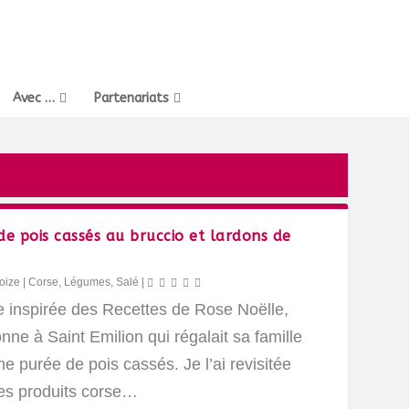
Avec …
Partenariats
de pois cassés au bruccio et lardons de
oize
|
Corse
,
Légumes
,
Salé
|
e inspirée des Recettes de Rose Noëlle,
nne à Saint Emilion qui régalait sa famille
e purée de pois cassés. Je l’ai revisitée
es produits corse…