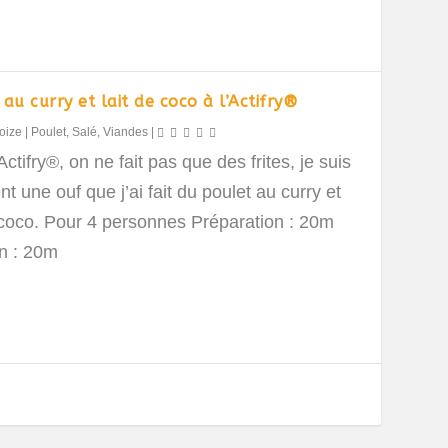
au curry et lait de coco à l’Actifry®
oize
|
Poulet
,
Salé
,
Viandes
|
Actifry®, on ne fait pas que des frites, je suis
nt une ouf que j’ai fait du poulet au curry et
e coco. Pour 4 personnes Préparation : 20m
n : 20m