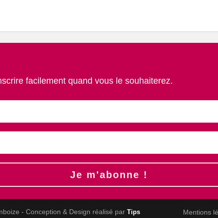
nscrire facilement quand vous le souhaiterez.
Je m'abonne !
mboize - Conception & Design réalisé par
Mentions l
Tips