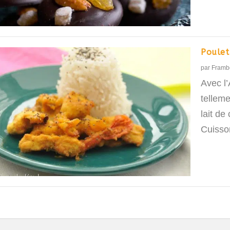
Poulet 
par
Framb
Avec l’
telleme
lait d
Cuisso