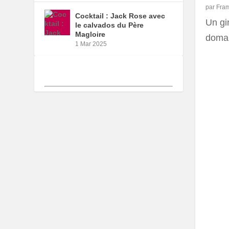
par
Fra
Cocktail : Jack Rose avec
Un gin
le calvados du Père
Magloire
domai
1 Mar 2025