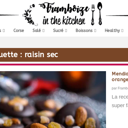
s
Corse
Salé
Sucré
Boissons
Healthy
uette :
raisin sec
Mendia
orange 
par
Framb
La rec
super f