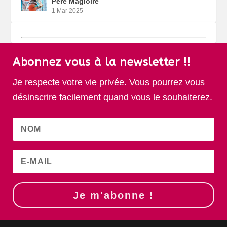
Père Magloire
1 Mar 2025
Abonnez vous à la newsletter !!
Je respecte votre vie privée. Vous pourrez vous
désinscrire facilement quand vous le souhaiterez.
Je m'abonne !