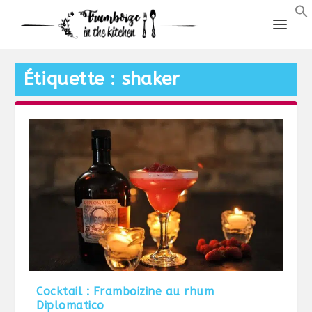
Étiquette :
shaker
Cocktail : Framboizine au rhum
Diplomatico