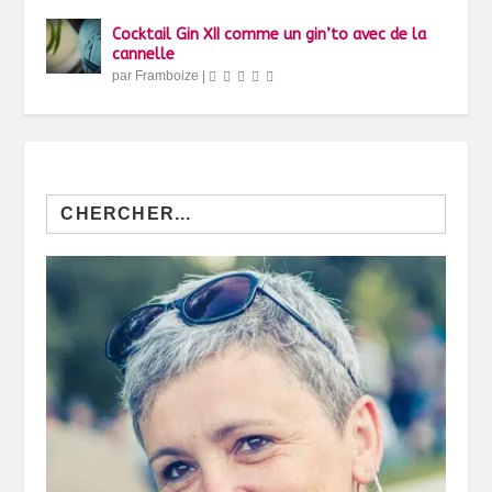
Cocktail Gin XII comme un gin’to avec de la
cannelle
par
Framboize
|
Search
for: