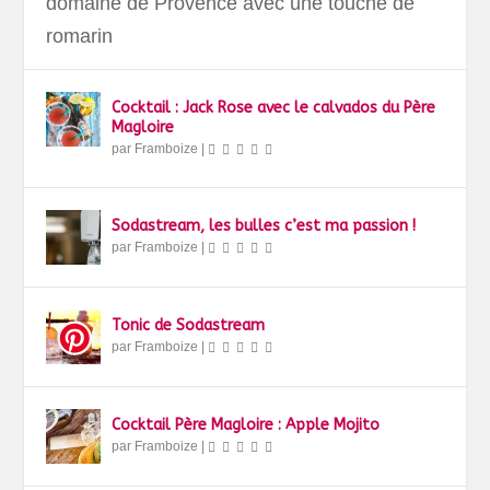
domaine de Provence avec une touche de
romarin
Cocktail : Jack Rose avec le calvados du Père
Magloire
par
Framboize
|
Sodastream, les bulles c’est ma passion !
par
Framboize
|
Tonic de Sodastream
par
Framboize
|
Cocktail Père Magloire : Apple Mojito
par
Framboize
|