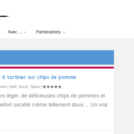
Avec …
Partenariats
é à tartiner sur chips de pomme
oize
|
Salé
,
Sucré
,
Tapas
|
ro léger, de délicieuses chips de pommes et
uefort société crème tellement doux… Un vrai