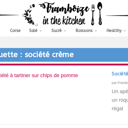
Corse
Salé
Sucré
Boissons
Healthy
uette :
société crème
Sociét
par
Framb
Un apé
un roq
régal