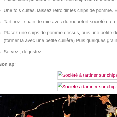
Une fois cuites, laissez refroidir les chips de pomme. E
Tartinez le pain de mie avec du roquefort société crème
Placez une chips de pomme dessus, puis une petite do
(former la avec une petite cuillère) Puis quelques gra
Servez , dégustez
Bon ap’