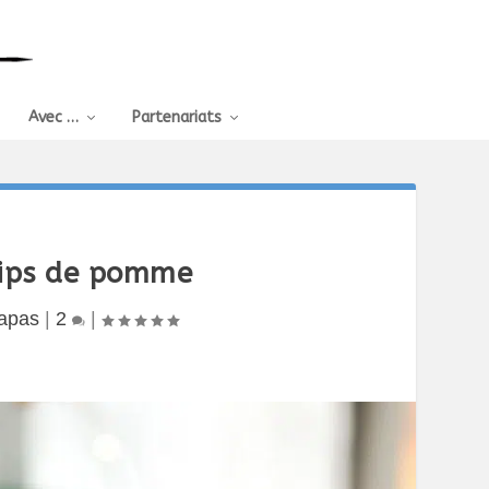
Avec …
Partenariats
chips de pomme
apas
|
2
|