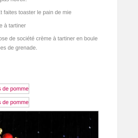
t faites toaster le pain de mie
 à tartiner
se de société crème à tartiner en boule
ines de grenade.