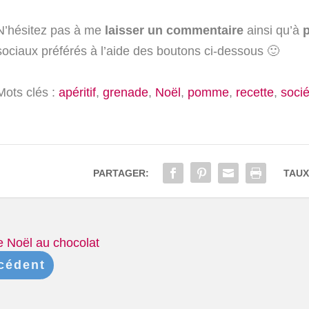
N’hésitez pas à me
laisser un commentaire
ainsi qu’à
p
sociaux préférés à l’aide des boutons ci-dessous 🙂
Mots clés :
apéritif
,
grenade
,
Noël
,
pomme
,
recette
,
soci
PARTAGER:
TAUX
e Noël au chocolat
cédent