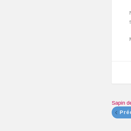
Sapin d
Pré