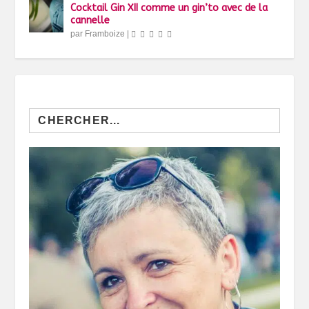
Cocktail Gin XII comme un gin’to avec de la
cannelle
par
Framboize
|
Search
for: