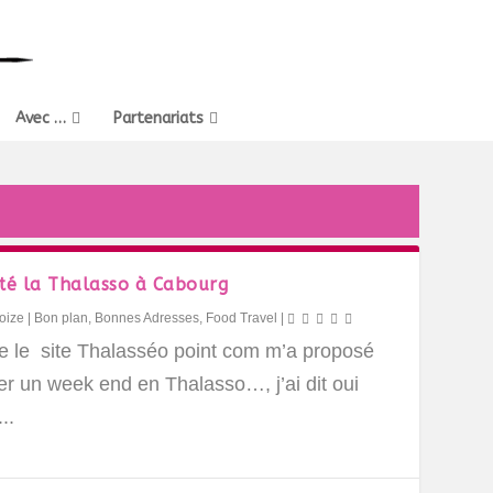
Avec …
Partenariats
esté la Thalasso à Cabourg
oize
|
Bon plan
,
Bonnes Adresses
,
Food Travel
|
e le site Thalasséo point com m’a proposé
er un week end en Thalasso…, j’ai dit oui
..