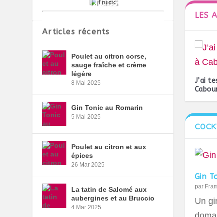
LES 
Articles récents
Poulet au citron corse,
sauge fraîche et crème
légère
J’ai t
8 Mai 2025
Cabou
Gin Tonic au Romarin
5 Mai 2025
COCK
Poulet au citron et aux
épices
26 Mar 2025
Gin T
par
Fra
La tatin de Salomé aux
aubergines et au Bruccio
Un gin
4 Mar 2025
domai