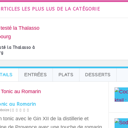
ARTICLES LES PLUS LUS DE LA CATÉGORIE
esté la Thalasso à
rg
TAILS
ENTRÉES
PLATS
DESSERTS
onic au Romarin
mboize
|
 tonic avec le Gin XII de la distillerie et
ne de Provence avec une touche de romarin