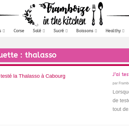
s
Corse
Salé
Sucré
Boissons
Healthy
uette :
thalasso
J’ai t
par
Framb
Lorsqu
de test
tout de.