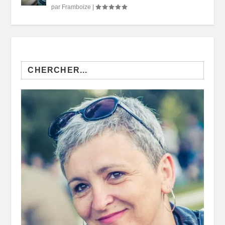
par
Framboize
|
Search
for: