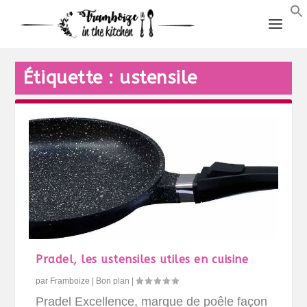
Étiquette :
ustensile
Pradel, les ustensiles utiles en cuisine
par
Framboize
|
Bon plan
|
Pradel Excellence, marque de poêle façon