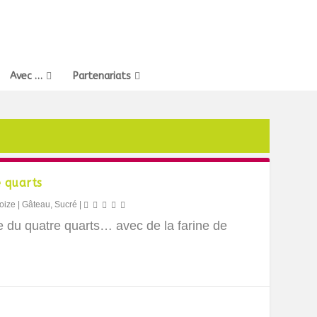
Avec …
Partenariats
 quarts
oize
|
Gâteau
,
Sucré
|
e du quatre quarts… avec de la farine de