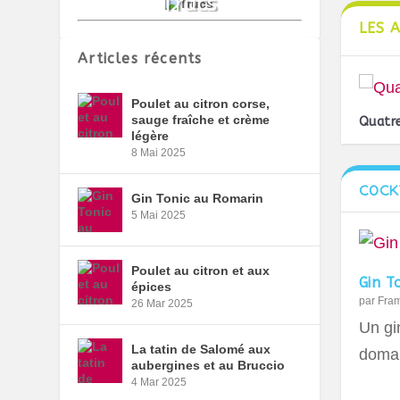
LES 
Articles récents
Poulet au citron corse,
sauge fraîche et crème
Quatre
légère
8 Mai 2025
COCK
Gin Tonic au Romarin
5 Mai 2025
Poulet au citron et aux
Gin T
épices
par
Fra
26 Mar 2025
Un gin
La tatin de Salomé aux
domai
aubergines et au Bruccio
4 Mar 2025