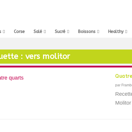
s
Corse
Salé
Sucré
Boissons
Healthy
uette :
vers molitor
Quatre
par
Framb
Recett
Molitor