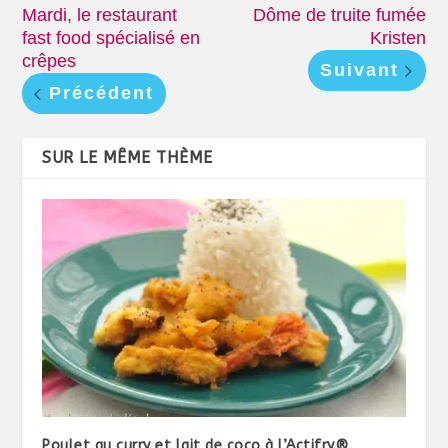
Mardi, le restaurant
Dôme de truite fumée
fast food spécialisé en
Kristen
crêpes
Suivant
Précédent
SUR LE MÊME THÈME
Poulet au curry et lait de coco à l’Actifry®