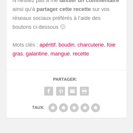
N’hésitez pas à me
laisser un commentaire
ainsi qu’à
partager cette recette
sur vos
réseaux sociaux préférés à l’aide des
boutons ci-dessous 🙂
Mots clés :
apéritif
,
boudin
,
charcuterie
,
foie
gras
,
galantine
,
mangue
,
recette
PARTAGER:
TAUX: