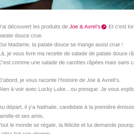
J’ai découvert les produits de
Joe & Avrel’s
Et c’est lo
patate douce crue.
Oui Madame, la patate douce se mange aussi crue !
Là, je vous livre ma recette de salade de patate douce r
C’est comme une salade de carottes râpées mais sans ca
D’abord, je vous raconte l’histoire de Joe & Avrell’s.
Rien à voir avec Lucky Luke…ou presque. Je vous expliq
Au départ, il y’a Nathalie, candidate à la première émiss
famille et ses amis.
Tout le monde se régale, la félicite et lui demande pourq
L’idée fait son chemin…