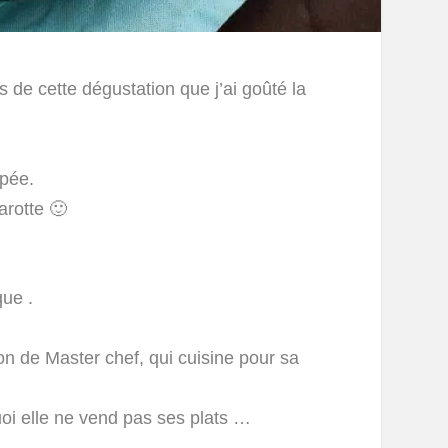
rs de cette dégustation que j’ai goûté la
âpée.
rotte 🙂
ue .
ion de Master chef, qui cuisine pour sa
uoi elle ne vend pas ses plats …