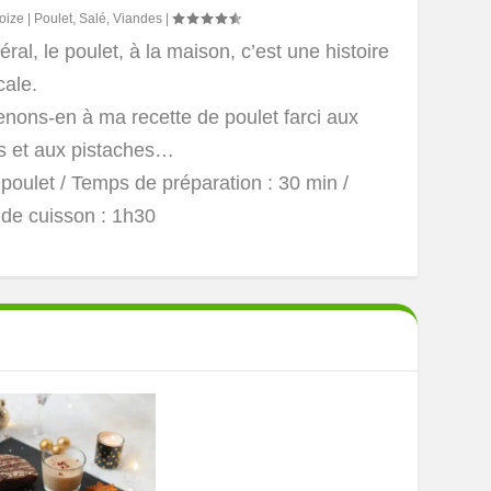
oize
|
Poulet
,
Salé
,
Viandes
|
ral, le poulet, à la maison, c’est une histoire
cale.
enons-en à ma recette de poulet farci aux
ts et aux pistaches…
 poulet
/ Temps de préparation : 30 min /
de cuisson : 1h30