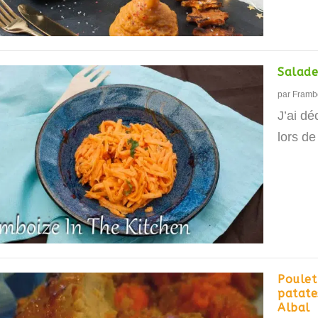
Salade
par
Framb
J’ai dé
lors de
Poulet 
patate
Albal