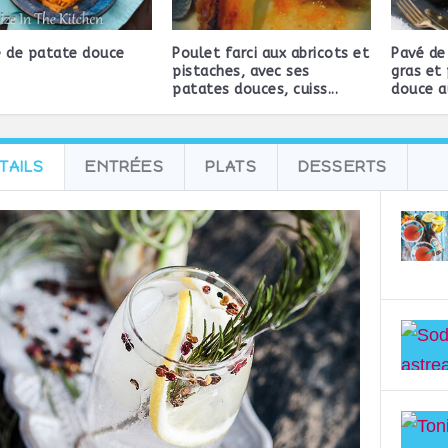
e de patate douce
Poulet farci aux abricots et
Pavé de
pistaches, avec ses
gras et
patates douces, cuiss...
douce au
TAILS
ENTRÉES
PLATS
DESSERTS