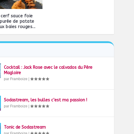
 cerf sauce foie
 purée de patate
x baies rouges...
Cocktail : Jack Rose avec le calvados du Père
Magloire
par
Framboize
|
Sodastream, les bulles c’est ma passion !
par
Framboize
|
Tonic de Sodastream
par
Framboize
|