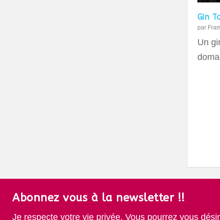
Gin T
par
Fra
Un gin
domai
Abonnez vous à la newsletter !!
Je respecte votre vie privée. Vous pourrez vous dési