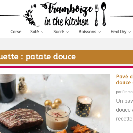
Corse
Salé
Sucré
Boissons
Healthy
uette :
patate douce
Pavé d
douce 
par
Framb
Un pavé
douce a
recette