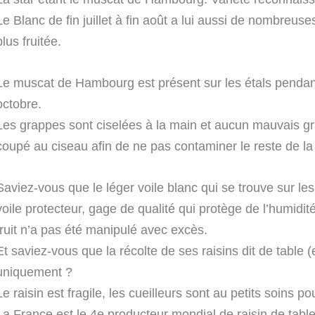
Le Blanc de fin juillet à fin août a lui aussi de nombreuse
plus fruitée.
Le muscat de Hambourg est présent sur les étals pendant t
octobre.
Les grappes sont ciselées à la main et aucun mauvais grai
coupé au ciseau afin de ne pas contaminer le reste de la
Saviez-vous que le léger voile blanc qui se trouve sur le
voile protecteur, gage de qualité qui protège de l’humidité
fruit n’a pas été manipulé avec excès.
Et saviez-vous que la récolte de ses raisins dit de table (e
uniquement ?
Le raisin est fragile, les cueilleurs sont au petits soins 
La France est le 4e producteur mondial de raisin de table