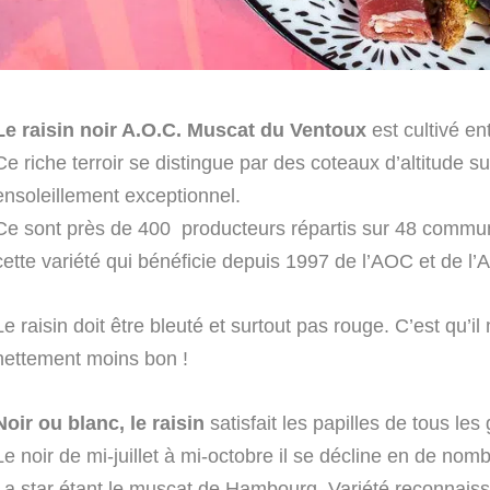
Le raisin noir A.O.C. Muscat du Ventoux
est cultivé en
Ce riche terroir se distingue par des coteaux d’altitude s
ensoleillement exceptionnel.
Ce sont près de 400 producteurs répartis sur 48 commu
cette variété qui bénéficie depuis 1997 de l’AOC et de l
Le raisin doit être bleuté et surtout pas rouge. C’est qu’il
nettement moins bon !
Noir ou blanc, le raisin
satisfait les papilles de tous le
Le noir de mi-juillet à mi-octobre il se décline en de nom
La star étant le muscat de Hambourg. Variété reconnaiss