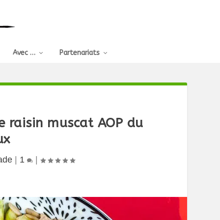
Avec …
Partenariats
de raisin muscat AOP du
ux
ade
|
1
|