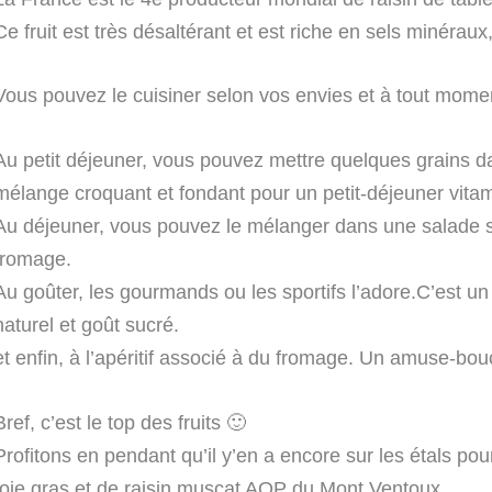
Ce fruit est très désaltérant et est riche en sels minérau
Vous pouvez le cuisiner selon vos envies et à tout momen
Au petit déjeuner, vous pouvez mettre quelques grains 
mélange croquant et fondant pour un petit-déjeuner vita
Au déjeuner, vous pouvez le mélanger dans une salade s
fromage.
Au goûter, les gourmands ou les sportifs l’adore.C’est 
naturel et goût sucré.
et enfin, à l’apéritif associé à du fromage. Un amuse-bou
Bref, c’est le top des fruits 🙂
Profitons en pendant qu’il y’en a encore sur les étals pou
foie gras et de raisin muscat AOP du Mont Ventoux