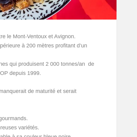
tre le Mont-Ventoux et Avignon.
upérieure à 200 mètres profitant d’un
nes qui produisent 2 000 tonnes/an de
’AOP depuis 1999.
 manquerait de maturité et serait
s gourmands.
breuses variétés.
able à sa couleur bleue noire.