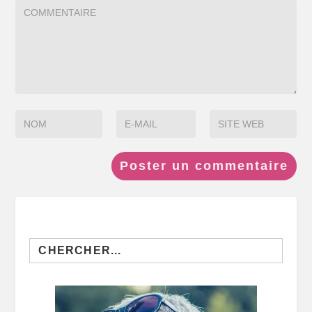
Search
for: