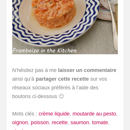
N’hésitez pas à me
laisser un commentaire
ainsi qu’à
partager cette recette
sur vos
réseaux sociaux préférés à l’aide des
boutons ci-dessous 🙂
Mots clés :
crème liquide
,
moutarde au pesto
,
oignon
,
poisson
,
recette
,
saumon
,
tomate
,