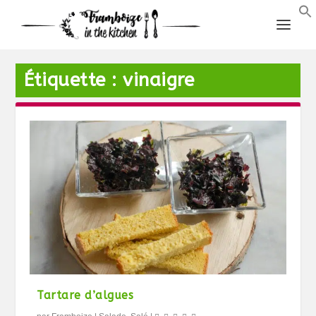
Étiquette :
vinaigre
Tartare d’algues