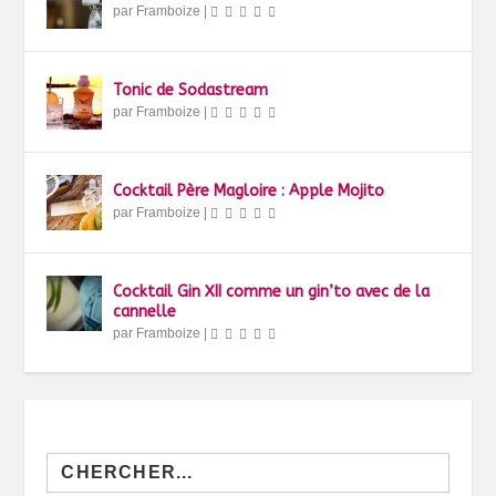
par
Framboize
|
Tonic de Sodastream
par
Framboize
|
Cocktail Père Magloire : Apple Mojito
par
Framboize
|
Cocktail Gin XII comme un gin’to avec de la
cannelle
par
Framboize
|
Search
for: