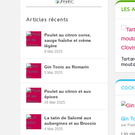
LES 
Articles récents
Poulet au citron corse,
sauge fraîche et crème
légère
8 Mai 2025
Tartar
moutar
Gin Tonic au Romarin
5 Mai 2025
COCK
Poulet au citron et aux
épices
26 Mar 2025
La tatin de Salomé aux
Gin T
aubergines et au Bruccio
par
Fra
4 Mar 2025
Un gin