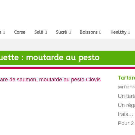
s
Corse
Salé
Sucré
Boissons
Healthy
uette :
moutarde au pesto
Tartar
par
Framb
Un tart
Un rég
frais…
Pour 2