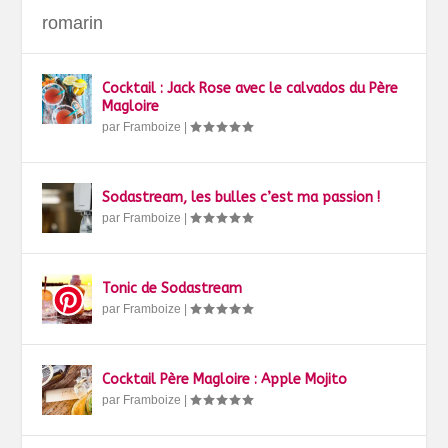
romarin
Cocktail : Jack Rose avec le calvados du Père
Magloire
par
Framboize
|
Sodastream, les bulles c’est ma passion !
par
Framboize
|
Tonic de Sodastream
par
Framboize
|
Cocktail Père Magloire : Apple Mojito
par
Framboize
|