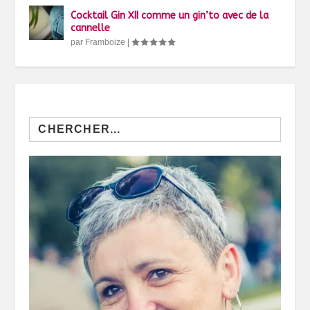
Cocktail Gin XII comme un gin’to avec de la
cannelle
par
Framboize
|
Search
for: