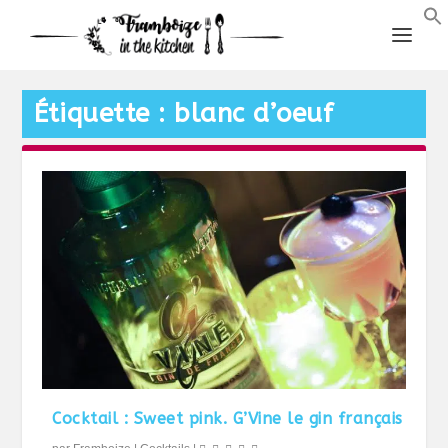
Étiquette :
blanc d’oeuf
Cocktail : Sweet pink. G’Vine le gin français