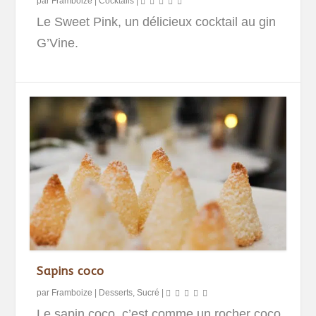
par
Framboize
|
Cocktails
|
Le Sweet Pink, un délicieux cocktail au gin
G’Vine.
Sapins coco
par
Framboize
|
Desserts
,
Sucré
|
Le sapin coco, c’est comme un rocher coco