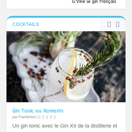
G’Vine le gin français
COCKTAILS
Gin Tonic au Romarin
par
Framboize
|
Un gin tonic avec le Gin XII de la distillerie et