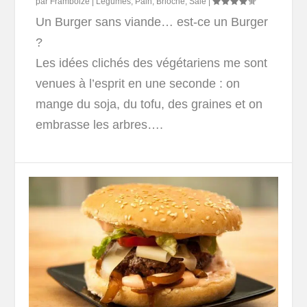
par
Framboize
|
Légumes
,
Pain, Brioche
,
Salé
|
Un Burger sans viande… est-ce un Burger
?
Les idées clichés des végétariens me sont
venues à l’esprit en une seconde : on
mange du soja, du tofu, des graines et on
embrasse les arbres….