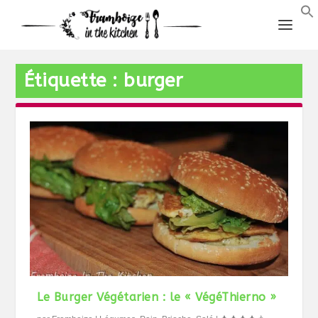
Étiquette :
burger
Le Burger Végétarien : le « VégéThierno »