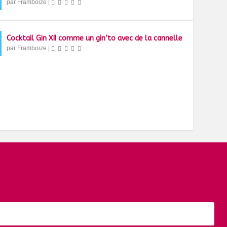
par
Framboize
|
Cocktail Gin XII comme un gin’to avec de la cannelle
par
Framboize
|