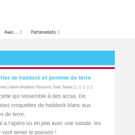
Avec …
Partenariats
ttes de haddock et pommes de terre
oize
|
Apéro dînatoire
,
Poissons
,
Salé
,
Tapas
|
cette qui ressemble à des acras. De
euses croquettes de haddock blanc aux
 de terre.
l à l’apéro ou en plat avec une salade. les
 vont aimer le poisson !