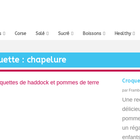
s
Corse
Salé
Sucré
Boissons
Healthy
uette :
chapelure
Croque
par
Framb
Une re
délici
pommes
un réga
enfants