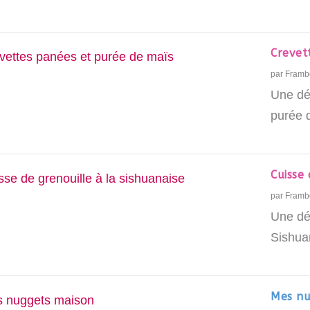
Crevet
par
Framb
Une dé
purée d
Cuisse 
par
Framb
Une dél
Sishua
Mes nu