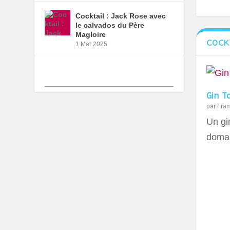
Cocktail : Jack Rose avec
le calvados du Père
Magloire
COCK
1 Mar 2025
Gin T
par
Fra
Un gin
domai