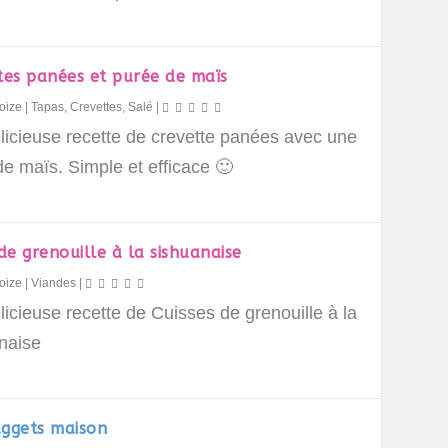
tes panées et purée de maïs
oize
|
Tapas
,
Crevettes
,
Salé
|
licieuse recette de crevette panées avec une
e maïs. Simple et efficace 🙂
de grenouille à la sishuanaise
oize
|
Viandes
|
icieuse recette de Cuisses de grenouille à la
naise
ggets maison