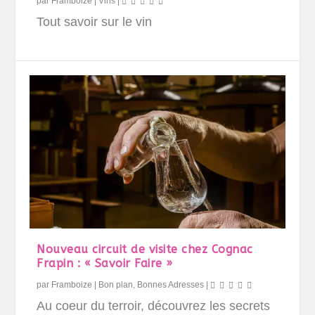
par
Framboize
|
Vins
|
Tout savoir sur le vin
Nouveau circuit de visite chez Cognac
Frapin : « Savoir Faire »
par
Framboize
|
Bon plan
,
Bonnes Adresses
|
Au coeur du terroir, découvrez les secrets