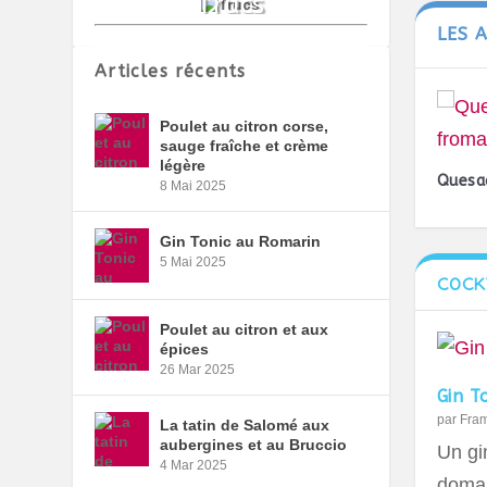
LES 
Articles récents
Poulet au citron corse,
sauge fraîche et crème
légère
Quesa
8 Mai 2025
Gin Tonic au Romarin
5 Mai 2025
COCK
Poulet au citron et aux
épices
26 Mar 2025
Gin T
par
Fra
La tatin de Salomé aux
aubergines et au Bruccio
Un gin
4 Mar 2025
domai