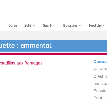
Corse
Salé
Sucré
Boissons
Healthy
uette :
emmental
Quesad
par
Framb
C’est u
princi
Ensuite
Pour l’