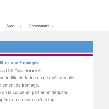
Avec …
Partenariats
illas aux fromages
oize
|
Salé
,
Tapas
|
ne tortilla de farine ou de maïs remplie
palement de fromage.
 on la coupe en part et on déguste.
apéro, ou en entrée c’est top.