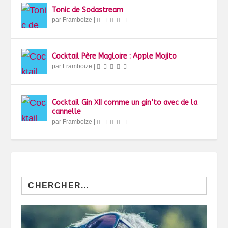
Tonic de Sodastream
par
Framboize
|
Cocktail Père Magloire : Apple Mojito
par
Framboize
|
Cocktail Gin XII comme un gin’to avec de la
cannelle
par
Framboize
|
Search
for: