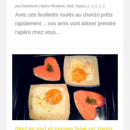
par
Framboize
|
Apéro dînatoire
,
Salé
,
Tapas
|
Avec ces feuilletés roulés au chorizo prêts
rapidement… vos amis vont adorer prendre
l’apéro chez vous…
Oeuf au plat et saumon fumé sur toasts