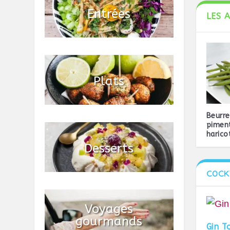
LES 
Beurre
piment
haricot
COCK
Gin T