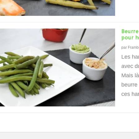
Beurre
pour h
par
Framb
Les ha
avec d
Mais là
beurre
ces hari