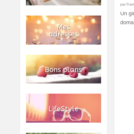
par
Fra
Un gin
domai