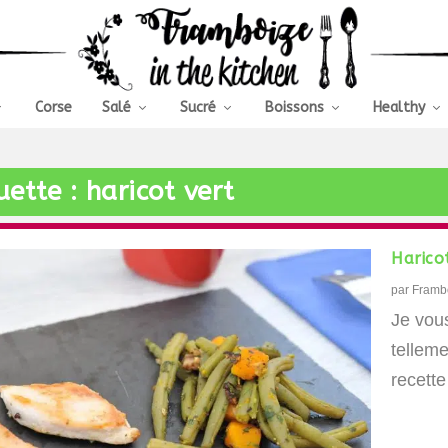
Corse
Salé
Sucré
Boissons
Healthy
uette :
haricot vert
Harico
par
Framb
Je vous
telleme
recette