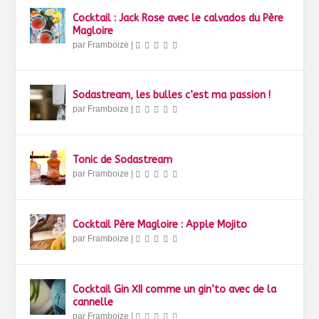
Cocktail : Jack Rose avec le calvados du Père
Magloire
par
Framboize
|
Sodastream, les bulles c’est ma passion !
par
Framboize
|
Tonic de Sodastream
par
Framboize
|
Cocktail Père Magloire : Apple Mojito
par
Framboize
|
Cocktail Gin XII comme un gin’to avec de la
cannelle
par
Framboize
|