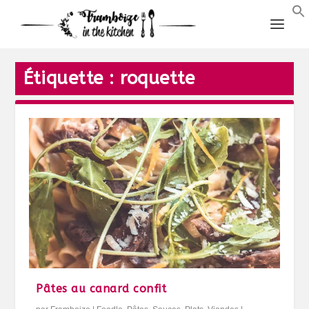
Étiquette :
roquette
Pâtes au canard confit