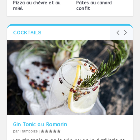
Pizza au chèvre et au
Pâtes au canard
miel
confit
COCKTAILS
Gin Tonic au Romarin
par
Framboize
|