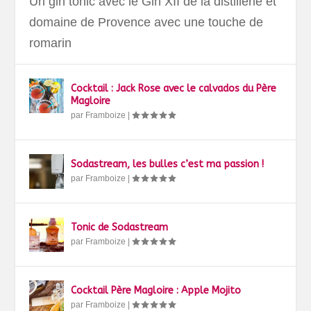
Un gin tonic avec le Gin XII de la distillerie et
domaine de Provence avec une touche de
romarin
Cocktail : Jack Rose avec le calvados du Père
Magloire
par
Framboize
|
Sodastream, les bulles c’est ma passion !
par
Framboize
|
Tonic de Sodastream
par
Framboize
|
Cocktail Père Magloire : Apple Mojito
par
Framboize
|