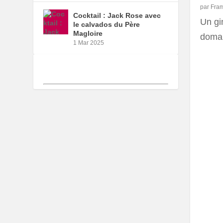
par
Fra
Cocktail : Jack Rose avec
Un gin
le calvados du Père
Magloire
domai
1 Mar 2025