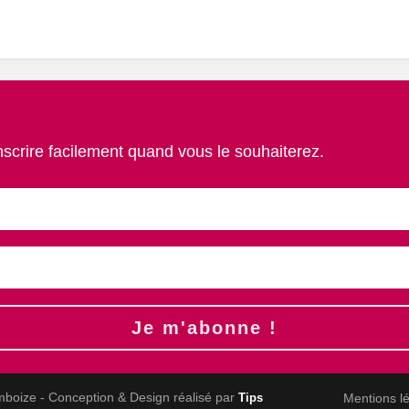
nscrire facilement quand vous le souhaiterez.
Je m'abonne !
mboize - Conception & Design réalisé par
Mentions l
Tips