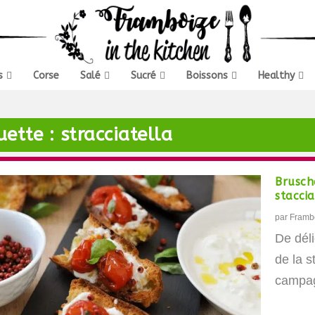
s
Corse
Salé
Sucré
Boissons
Healthy
uette :
stracciatella
Brusch
staccia
par
Framb
De déli
de la s
campag