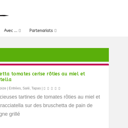
Avec …
Partenariats
etta tomates cerise rôties au miel et
tella
oize
|
Entrées
,
Salé
,
Tapas
|
cieuses tartines de tomates rôties au miel et
tracciatella sur des bruschetta de pain de
ne grillé