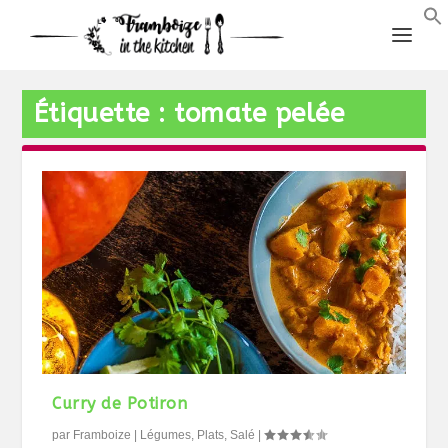
Étiquette :
tomate pelée
Curry de Potiron
par
Framboize
|
Légumes
,
Plats
,
Salé
|