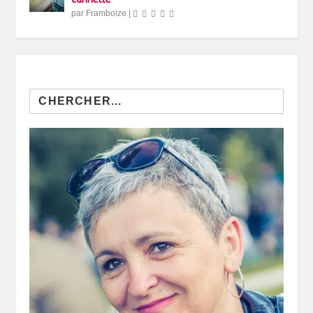
par
Framboize
|
Search
for: