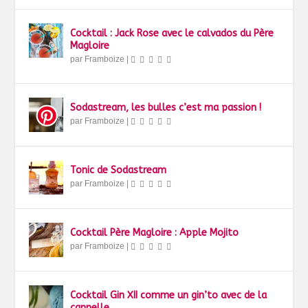
Cocktail : Jack Rose avec le calvados du Père
Magloire
par
Framboize
|
Sodastream, les bulles c’est ma passion !
par
Framboize
|
Tonic de Sodastream
par
Framboize
|
Cocktail Père Magloire : Apple Mojito
par
Framboize
|
Cocktail Gin XII comme un gin’to avec de la
cannelle