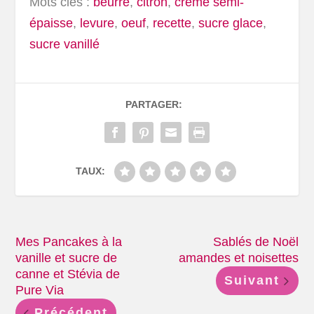
Mots clés :
beurre
,
citron
,
crème semi-
épaisse
,
levure
,
oeuf
,
recette
,
sucre glace
,
sucre vanillé
PARTAGER:
TAUX:
Mes Pancakes à la
Sablés de Noël
vanille et sucre de
amandes et noisettes
canne et Stévia de
Suivant
Pure Via
Précédent