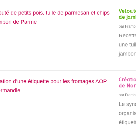
Velout
de jam
par
Framb
Recette
une tu
jambo
Créati
de No
par
Framb
Le syn
organi
étiquett