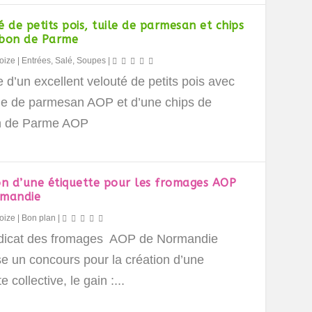
é de petits pois, tuile de parmesan et chips
bon de Parme
oize
|
Entrées
,
Salé
,
Soupes
|
 d’un excellent velouté de petits pois avec
ile de parmesan AOP et d’une chips de
n de Parme AOP
on d’une étiquette pour les fromages AOP
rmandie
oize
|
Bon plan
|
dicat des fromages AOP de Normandie
se un concours pour la création d’une
e collective, le gain :...