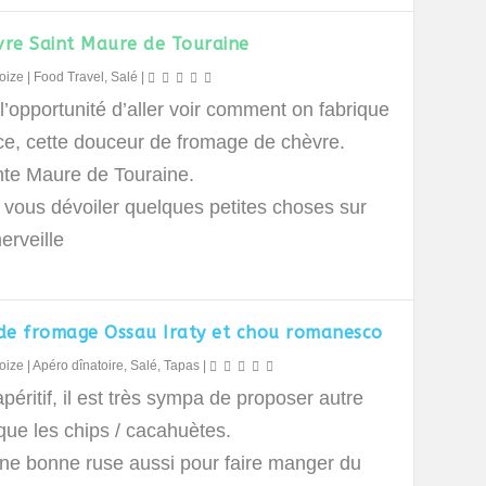
vre Saint Maure de Touraine
oize
|
Food Travel
,
Salé
|
 l’opportunité d’aller voir comment on fabrique
ice, cette douceur de fromage de chèvre.
nte Maure de Touraine.
 vous dévoiler quelques petites choses sur
erveille
 de fromage Ossau Iraty et chou romanesco
oize
|
Apéro dînatoire
,
Salé
,
Tapas
|
apéritif, il est très sympa de proposer autre
que les chips / cacahuètes.
une bonne ruse aussi pour faire manger du