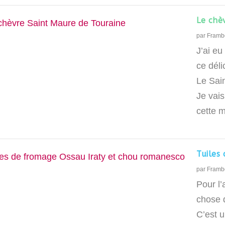
Le chè
par
Framb
J’ai eu
ce dél
Le Sai
Je vais
cette m
Tuiles
par
Framb
Pour l’
chose 
C’est 