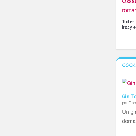
Tuiles
Iraty 
COCK
Gin T
par
Fra
Un gin
domai