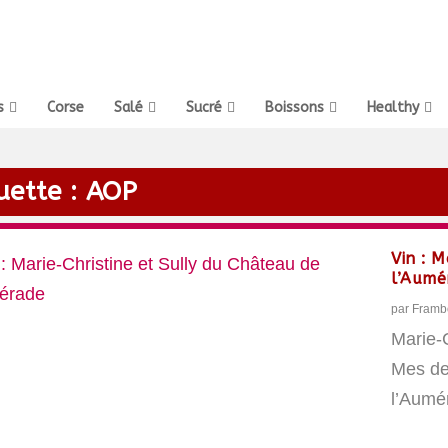
s
Corse
Salé
Sucré
Boissons
Healthy
uette :
AOP
Vin : 
l’Aumé
par
Framb
Marie-C
Mes de
l’Aumé