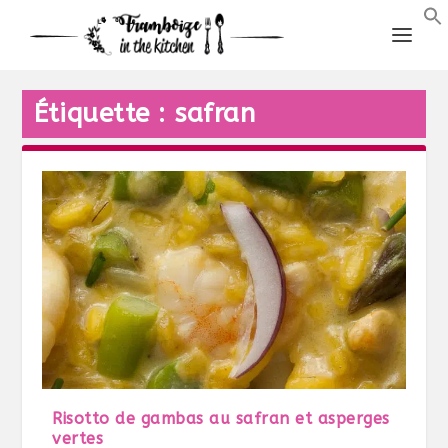
Étiquette :
safran
Risotto de gambas au safran et asperges
vertes