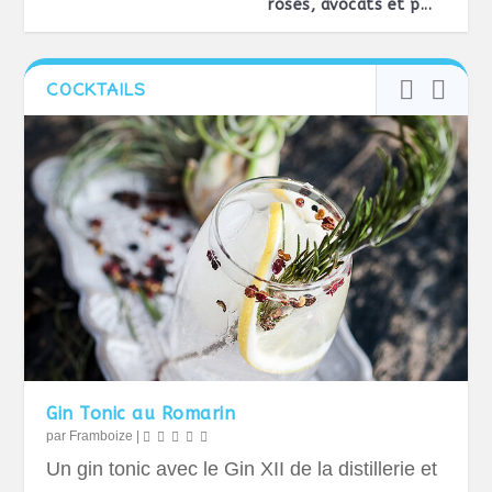
roses, avocats et p...
COCKTAILS
Gin Tonic au Romarin
par
Framboize
|
Un gin tonic avec le Gin XII de la distillerie et