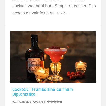
cocktail vraiment bon. Simple à réaliser. Pas
besoin d’avoir fait BAC + 27...
Cocktail : Framboizine au rhum
Diplomatico
par
Framboize
|
Cocktails
|