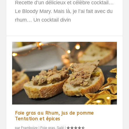
Recette d’un délicieux et célèbre cocktail…
Le Bloody Mary. Mais là, je l’ai fait avec du
rhum… Un cocktail divin
Foie gras au Rhum, jus de pomme
Tentation et épices
par
Framboize
|
Foie gras
,
Salé
|