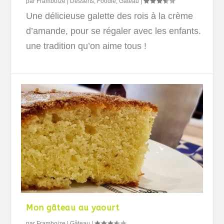
par
Framboize
|
Desserts
,
Foodle
,
Gâteau
|
Une délicieuse galette des rois à la crème
d’amande, pour se régaler avec les enfants.
une tradition qu’on aime tous !
Mon gâteau au yaourt
par
Framboize
|
Gâteau
|