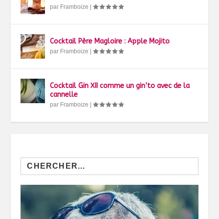
par
Framboize
|
Cocktail Père Magloire : Apple Mojito
par
Framboize
|
Cocktail Gin XII comme un gin’to avec de la
cannelle
par
Framboize
|
Search
for: