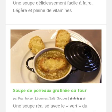
Une soupe délicieusement facile à faire.
Légère et pleine de vitamines
Soupe de poireaux gratinée au four
par
Framboize
|
Légumes
,
Salé
,
Soupes
|
Une soupe réalisé avec le « vert » du