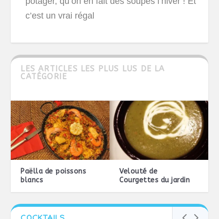
potager, qu’on en fait des soupes l’hiver ! Et
c’est un vrai régal
LES ARTICLES LES PLUS LUS DE LA
CATÉGORIE
Paëlla de poissons
Velouté de
blancs
Courgettes du jardin
COCKTAILS