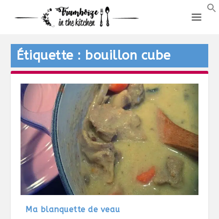
Étiquette :
bouillon cube
Ma blanquette de veau